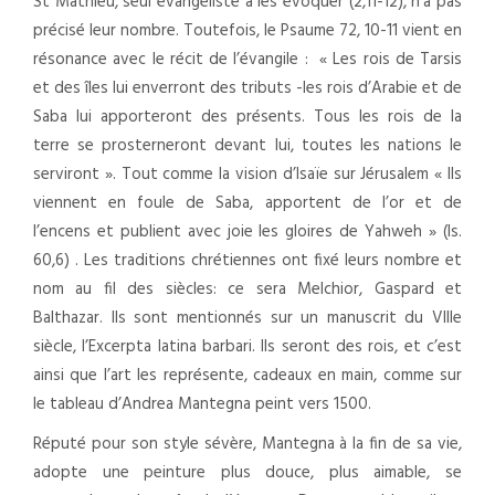
St Mathieu, seul évangéliste à les évoquer (2,11-12), n’a pas
précisé leur nombre. Toutefois, le Psaume 72, 10-11 vient en
résonance avec le récit de l’évangile : « Les rois de Tarsis
et des îles lui enverront des tributs -les rois d’Arabie et de
Saba lui apporteront des présents. Tous les rois de la
terre se prosterneront devant lui, toutes les nations le
serviront ». Tout comme la vision d’Isaïe sur Jérusalem « Ils
viennent en foule de Saba, apportent de l’or et de
l’encens et publient avec joie les gloires de Yahweh » (Is.
60,6) . Les traditions chrétiennes ont fixé leurs nombre et
nom au fil des siècles: ce sera Melchior, Gaspard et
Balthazar. Ils sont mentionnés sur un manuscrit du VIIIe
siècle, l’Excerpta latina barbari. Ils seront des rois, et c’est
ainsi que l’art les représente, cadeaux en main, comme sur
le tableau d’Andrea Mantegna peint vers 1500.
Réputé pour son style sévère, Mantegna à la fin de sa vie,
adopte une peinture plus douce, plus aimable, se