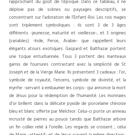
rapprochant du goût de l’époque. Dans ce tableau, il ne
déploie pas de scènes ou paysages descriptifs, se
concentrant sur l’adoration de l’Enfant-Roi. Les rois mages
sont triplement symboliques : ils sont 3 de 3 âges
différents -jeunesse, maturité et vieillesse-, et 3 origines
(variables) -Inde, Perse, Arabie- que rappellent leurs
élégants atours exotiques. Gaspard et Balthazar portent
une toque enturbannée. Tous 3 portent des manteaux
garnis de fourrures contrastant avec la simplicité de St
Joseph et de la Vierge Marie. Ils présentent 3 cadeaux : l’or,
symbole de royauté, l’encens, symbole de divinité, et la
myrrhe -servant à embaumer les corps- qui annonce la mort
de Jésus pour la rédemption de l’humanité. Les monnaies
d’or brillent dans la délicate pyxide de porcelaine chinoise
bleu et blanc offerte par Melchior. Celui-ci porte un anneau
incrusté de pierres au pouce tandis que Balthazar arbore
un fin collier relié à l’oreille. Les regards se croisent ; celui
de Marie -attentif- et de Jésus suivent la même direction ;