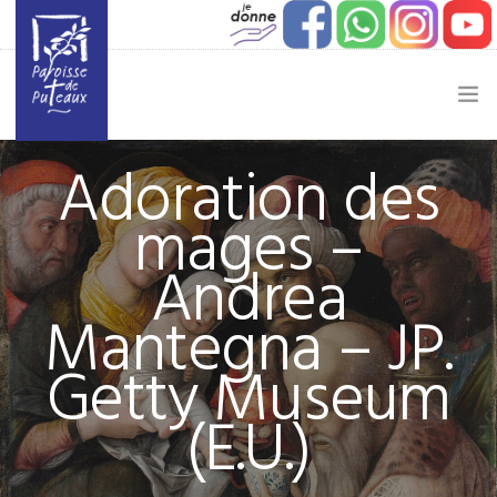
Adoration des
JE SOUHAITE…
mages –
ACTUALITÉ
Andrea
JEUNESSE
Mantegna – JP.
ETAPES DE VIE
Getty Museum
VIE PAROISSIALE
(E.U.)