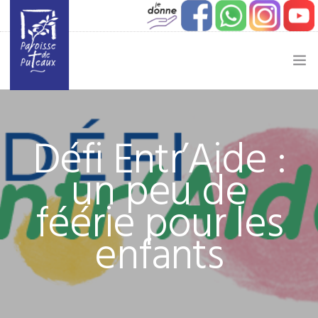
JE SOUHAITE…
Défi Entr’Aide :
ACTUALITÉ
un peu de
JEUNESSE
féérie pour les
ETAPES DE VIE
enfants
VIE PAROISSIALE