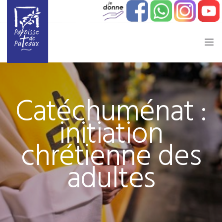
JE SOUHAITE…
Catéchuménat :
ACTUALITÉ
initiation
JEUNESSE
chrétienne des
ETAPES DE VIE
adultes
VIE PAROISSIALE