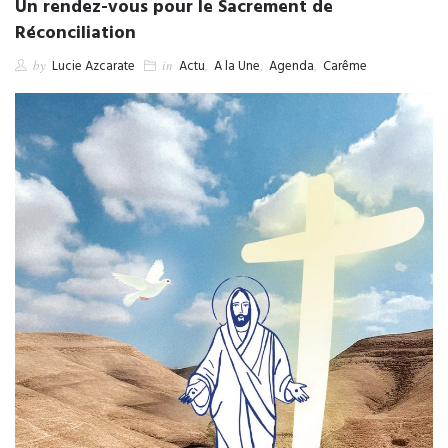
Un rendez-vous pour le Sacrement de
Réconciliation
by
Lucie Azcarate
in
Actu
,
A la Une
,
Agenda
,
Carême