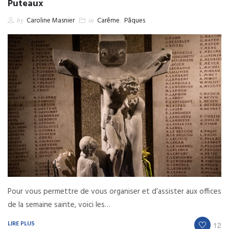
Puteaux
by
Caroline Masnier
in
Carême
,
Pâques
Pour vous permettre de vous organiser et d’assister aux offices
de la semaine sainte, voici les…
LIRE PLUS
12