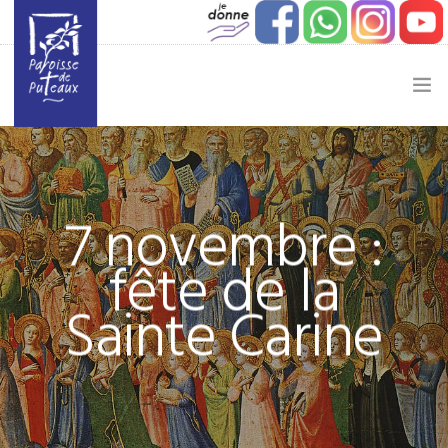
JE SOUHAITE…
ACTUALITÉ
7 novembre :
JEUNESSE
fête de la
ETAPES DE VIE
Sainte Carine
VIE PAROISSIALE