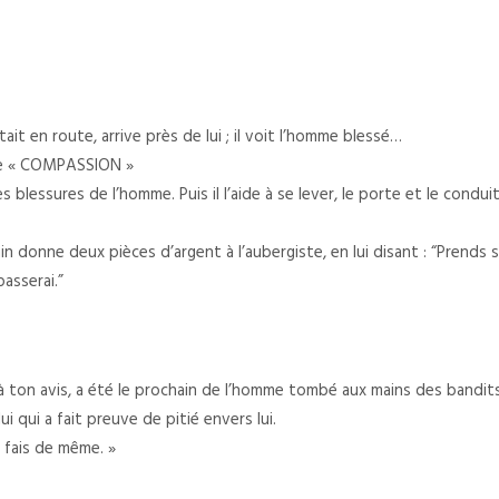
tait en route, arrive près de lui ; il voit l’homme blessé…
 de « COMPASSION »
es blessures de l’homme. Puis il l’aide à se lever, le porte et le cond
in donne deux pièces d’argent à l’aubergiste, en lui disant : “Prends 
passerai.”
 à ton avis, a été le prochain de l’homme tombé aux mains des bandit
 qui a fait preuve de pitié envers lui.
, fais de même. »