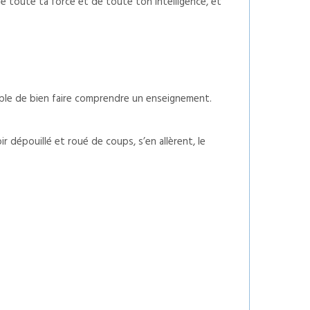
 toute ta force et de toute ton intelligence, et
mple de bien faire comprendre un enseignement.
r dépouillé et roué de coups, s’en allèrent, le