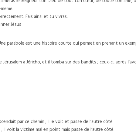
aimeras le Seigneur ton Dieu de tout ton cœur, de toute ton âme, de
i-même.
rectement. Fais ainsi et tu vivras.
onner Jésus
 Une parabole est une histoire courte qui permet en prenant un exe
rusalem à Jéricho, et il tomba sur des bandits ; ceux-ci, après l’avoi
cendait par ce chemin ; il le voit et passe de l’autre côté.
; il voit la victime mal en point mais passe de l’autre côté.