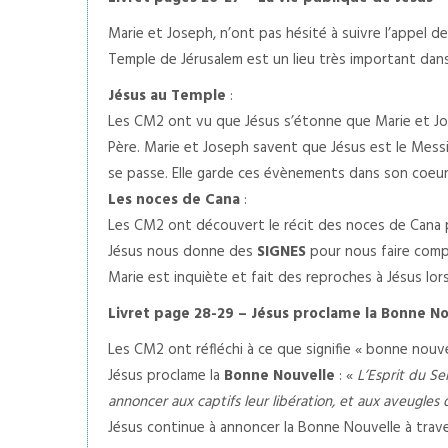
Marie et Joseph, n’ont pas hésité à suivre l’appel de
Temple de Jérusalem est un lieu très important dans l
Jésus au Temple
:
Les CM2 ont vu que Jésus s’étonne que Marie et Jose
Père. Marie et Joseph savent que Jésus est le Messi
se passe. Elle garde ces évènements dans son coeur
Les noces de Cana
:
Les CM2 ont découvert le récit des noces de Cana pa
Jésus nous donne des
SIGNES
pour nous faire compr
Marie est inquiète et fait des reproches à Jésus lor
Livret page 28-29 – Jésus proclame la Bonne No
Les CM2 ont réfléchi à ce que signifie « bonne nouve
Jésus proclame la
Bonne Nouvelle
: «
L’Esprit du Se
annoncer aux captifs leur libération, et aux aveugles
Jésus continue à annoncer la Bonne Nouvelle à tra