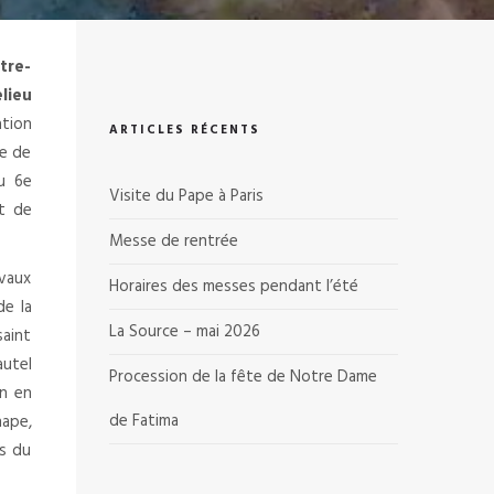
tre-
lieu
ation
ARTICLES RÉCENTS
re de
au 6e
Visite du Pape à Paris
nt de
Messe de rentrée
vaux
Horaires des messes pendant l’été
de la
La Source – mai 2026
saint
autel
Procession de la fête de Notre Dame
on en
de Fatima
hape,
ts du