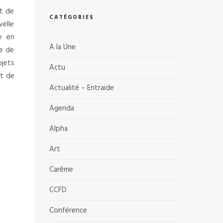
et de
CATÉGORIES
velle
ue en
A la Une
te de
bjets
Actu
et de
Actualité – Entraide
Agenda
Alpha
Art
Carême
CCFD
Conférence