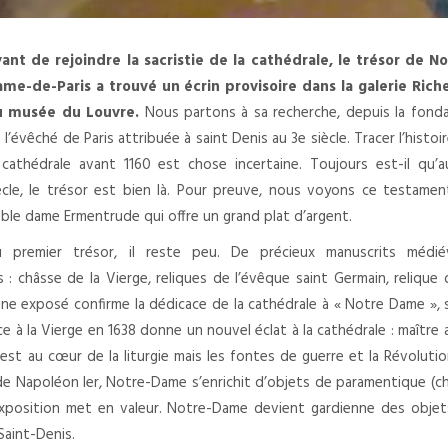
ant de rejoindre la sacristie de la cathédrale, le trésor de No
me-de-Paris a trouvé un écrin provisoire dans la galerie Riche
u musée du Louvre.
Nous partons à sa recherche, depuis la fond
 l’évêché de Paris attribuée à saint Denis au 3e siècle. Tracer l’histoi
 cathédrale avant 1160 est chose incertaine. Toujours est-il qu’
ècle, le trésor est bien là. Pour preuve, nous voyons ce testame
ble dame Ermentrude qui offre un grand plat d’argent.
 premier trésor, il reste peu. De précieux manuscrits médié
: châsse de la Vierge, reliques de l’évêque saint Germain, relique 
ne exposé confirme la dédicace de la cathédrale à « Notre Dame », 
ce à la Vierge en 1638 donne un nouvel éclat à la cathédrale : maître 
 est au cœur de la liturgie mais les fontes de guerre et la Révoluti
 de Napoléon Ier, Notre-Dame s’enrichit d’objets de paramentique (c
l’exposition met en valeur. Notre-Dame devient gardienne des obje
Saint-Denis.