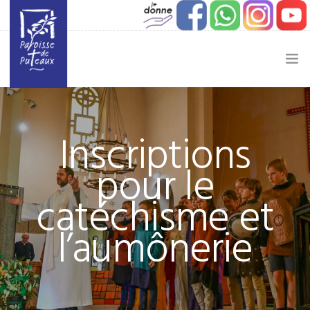
JE SOUHAITE…
Inscriptions
ACTUALITÉ
pour le
JEUNESSE
catéchisme et
ETAPES DE VIE
l’aumônerie
VIE PAROISSIALE