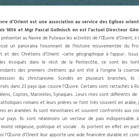
vre d’Orient est une association au service des Eglises orient
is 1856 et Mgr Pascal Gollnisch en est l’actuel Directeur Géné
présenter au Navire de Puteaux les activités de l’Œuvre d’Orient, il
essé un panorama foisonnant de l’histoire mouvementée du Pro
nt et des Chrétiens d’Orient -carte géographique à l’appui-. Issu
les évoqués dans le récit de la Pentecôte, ce sont les loint
endants des premiers chrétiens qui ont été à l’origine la courro
smission du christianisme. Scindés en plusieurs branches, ils 
ersés dans 23 pays que couvre l’Œuvre. Certains sont rattachés à R
déens, Coptes, Maronites, Syriaques…Leurs rites sont différents de
atholiques romains et leurs prières se font très souvent en arabe,
res en araméen. Ils sont minoritaires et souvent confrontés aux con
eur pays. Ils sont néanmoins un vecteur de paix indispensable à
xité religieuse, politique et sociale : ils portent en effet en part
oi l’Œuvre d’Orient leur apporte une aide financière durable et con