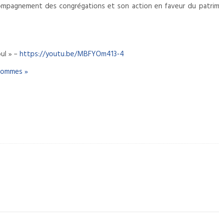
ompagnement des congrégations et son action en faveur du patrim
ul » –
https://youtu.be/MBFYOm413-4
 hommes »