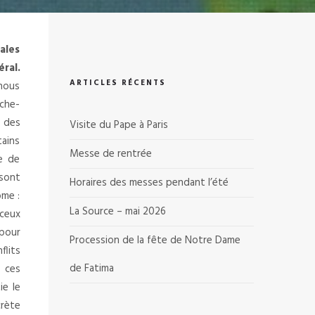
ales
ral.
ARTICLES RÉCENTS
 nous
che-
s des
Visite du Pape à Paris
ains
Messe de rentrée
ie de
sont
Horaires des messes pendant l’été
ome :
La Source – mai 2026
 ceux
 pour
Procession de la fête de Notre Dame
flits
de Fatima
 ces
ie le
crète