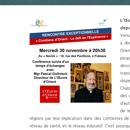
L’Œu
depu
Venu 
a dr
Orie
peup
desc
tran
disp
Chal
des c
d’aut
de l
régions par leur implication dans des contextes de mi
réseau de santé, et le réseau éducatif. C’est pourqu