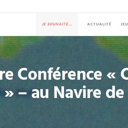
JE SOUHAITE…
ACTUALITÉ
JE
re Conférence « C
 » – au Navire d