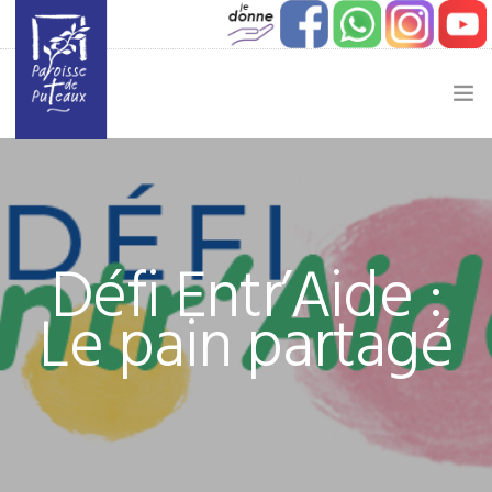
JE SOUHAITE…
ACTUALITÉ
Défi Entr’Aide :
JEUNESSE
Le pain partagé
ETAPES DE VIE
VIE PAROISSIALE