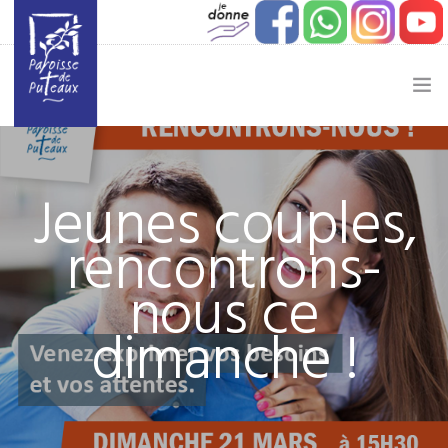
JE SOUHAITE…
Jeunes couples,
ACTUALITÉ
rencontrons-
JEUNESSE
nous ce
ETAPES DE VIE
dimanche !
VIE PAROISSIALE