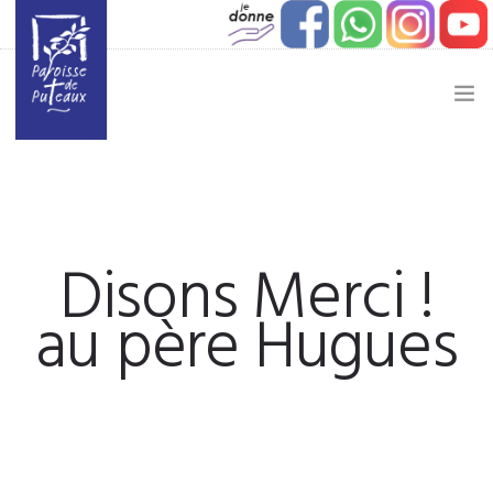
JE SOUHAITE…
ACTUALITÉ
Disons Merci !
JEUNESSE
au père Hugues
ETAPES DE VIE
VIE PAROISSIALE