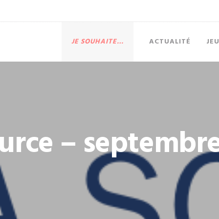
JE SOUHAITE…
ACTUALITÉ
JE
ource – septembre