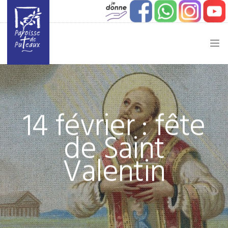
JE SOUHAITE…
ACTUALITÉ
14 février : fête
JEUNESSE
de Saint
ETAPES DE VIE
Valentin
VIE PAROISSIALE