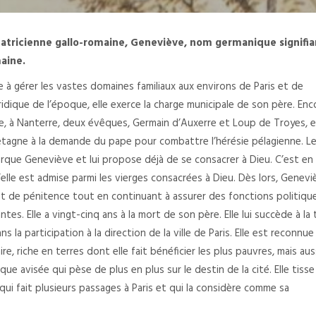
 patricienne gallo-romaine, Geneviève, nom germanique signifia
aine.
e à gérer les vastes domaines familiaux aux environs de Paris et de
ridique de l’époque, elle exerce la charge municipale de son père. Enc
ntre, à Nanterre, deux évêques, Germain d’Auxerre et Loup de Troyes, 
etagne à la demande du pape pour combattre l’hérésie pélagienne. L
rque Geneviève et lui propose déjà de se consacrer à Dieu. C’est en
’elle est admise parmi les vierges consacrées à Dieu. Dès lors, Genevi
et de pénitence tout en continuant à assurer des fonctions politiqu
es. Elle a vingt-cinq ans à la mort de son père. Elle lui succède à la
s la participation à la direction de la ville de Paris. Elle est reconnue
, riche en terres dont elle fait bénéficier les plus pauvres, mais aus
e avisée qui pèse de plus en plus sur le destin de la cité. Elle tiss
 qui fait plusieurs passages à Paris et qui la considère comme sa