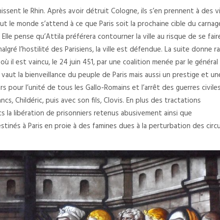
ssent le Rhin. Après avoir détruit Cologne, ils s’en prennent à des vi
 le monde s’attend à ce que Paris soit la prochaine cible du carnag
Elle pense qu’Attila préférera contourner la ville au risque de se fair
lgré l’hostilité des Parisiens, la ville est défendue. La suite donne r
ù il est vaincu, le 24 juin 451, par une coalition menée par le général
i vaut la bienveillance du peuple de Paris mais aussi un prestige et un
rs pour l’unité de tous les Gallo-Romains et l’arrêt des guerres civiles
ncs, Childéric, puis avec son fils, Clovis. En plus des tractations
s la libération de prisonniers retenus abusivement ainsi que
stinés à Paris en proie à des famines dues à la perturbation des circu