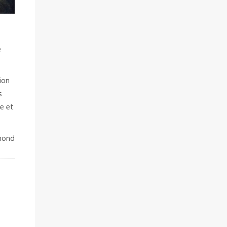
e
ion
s
re et
mond