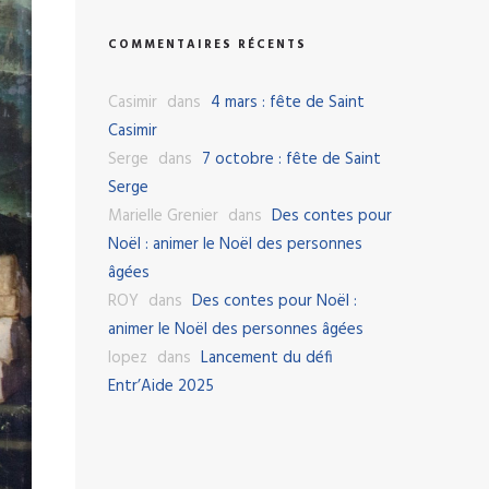
COMMENTAIRES RÉCENTS
Casimir
dans
4 mars : fête de Saint
Casimir
Serge
dans
7 octobre : fête de Saint
Serge
Marielle Grenier
dans
Des contes pour
Noël : animer le Noël des personnes
âgées
ROY
dans
Des contes pour Noël :
animer le Noël des personnes âgées
lopez
dans
Lancement du défi
Entr’Aide 2025