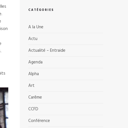
lles
CATÉGORIES
e.
e
A la Une
aison
Actu
e
Actualité – Entraide
.
Agenda
its
Alpha
Art
Carême
CCFD
Conférence