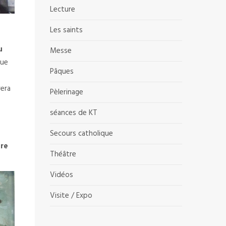
Lecture
Les saints
u
Messe
que
Pâques
rera
Pèlerinage
séances de KT
Secours catholique
tre
Théâtre
Vidéos
Visite / Expo