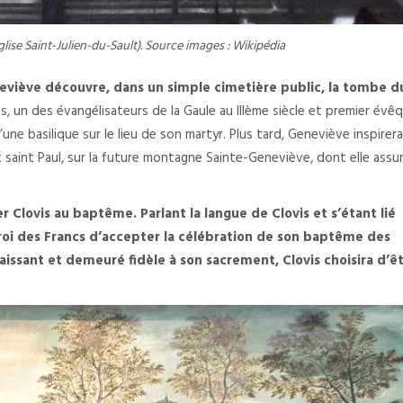
lise Saint-Julien-du-Sault). Source images : Wikipédia
eneviève découvre, dans un simple cimetière public, la tombe d
, un des évangélisateurs de la Gaule au IIIème siècle et premier évê
une basilique sur le lieu de son martyr. Plus tard, Geneviève inspirera
 et saint Paul, sur la future montagne Sainte-Geneviève, dont elle assu
 Clovis au baptême. Parlant la langue de Clovis et s’étant lié
e roi des Francs d’accepter la célébration de son baptême des
issant et demeuré fidèle à son sacrement, Clovis choisira d’ê