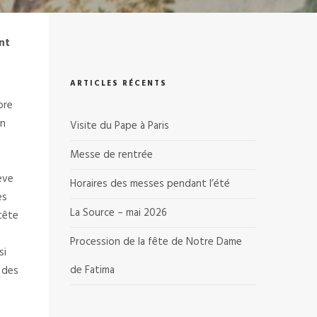
nt
ARTICLES RÉCENTS
ore
en
Visite du Pape à Paris
e
Messe de rentrée
ève
Horaires des messes pendant l’été
es
La Source – mai 2026
 tête
Procession de la fête de Notre Dame
si
de Fatima
e des