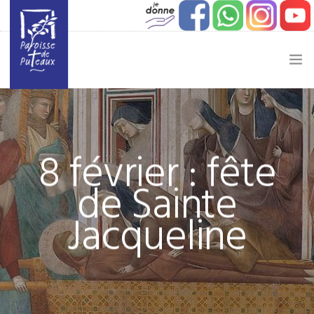
JE SOUHAITE…
ACTUALITÉ
8 février : fête
JEUNESSE
de Sainte
ETAPES DE VIE
Jacqueline
VIE PAROISSIALE