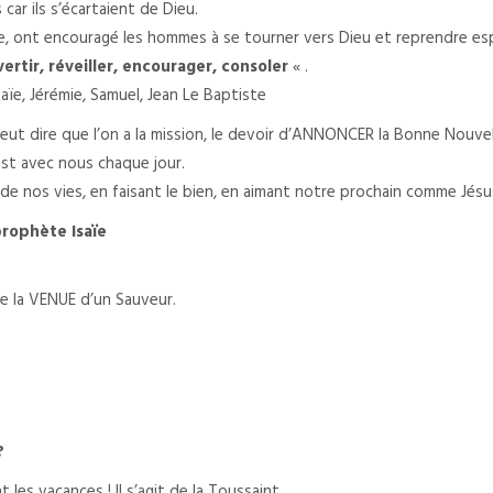
ar ils s’écartaient de Dieu.
e, ont encouragé les hommes à se tourner vers Dieu et reprendre esp
ertir, réveiller, encourager, consoler
« .
aïe, Jérémie, Samuel, Jean Le Baptiste
eut dire que l’on a la mission, le devoir d’ANNONCER la Bonne Nouvel
l est avec nous chaque jour.
e nos vies, en faisant le bien, en aimant notre prochain comme Jésu
prophète Isaïe
ce la VENUE d’un Sauveur.
?
les vacances ! Il s’agit de la Toussaint.