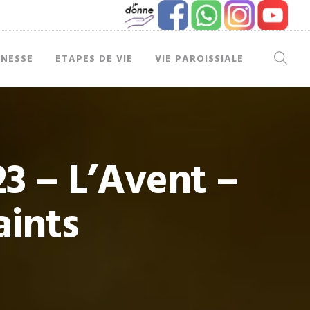
UNESSE
ETAPES DE VIE
VIE PAROISSIALE
3 – L’Avent –
aints