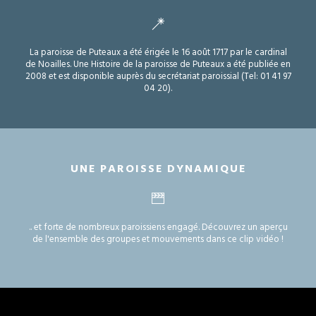
La paroisse de Puteaux a été érigée le 16 août 1717 par le cardinal
de Noailles. Une Histoire de la paroisse de Puteaux a été publiée en
2008 et est disponible auprès du secrétariat paroissial (Tel: 01 41 97
04 20).
UNE PAROISSE DYNAMIQUE
.. et forte de nombreux paroissiens engagé. Découvrez un aperçu
de l'ensemble des groupes et mouvements dans ce clip vidéo !