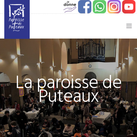
JE SOUHAITE…
ACTUALITÉ
La paroisse de
JEUNESSE
Puteaux
ETAPES DE VIE
VIE PAROISSIALE