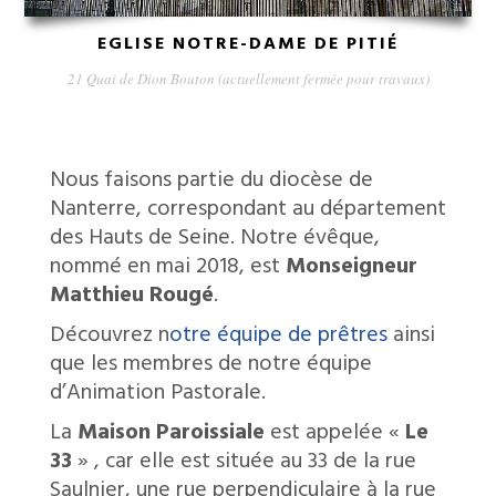
EGLISE NOTRE-DAME DE PITIÉ
21 Quai de Dion Bouton (actuellement fermée pour travaux)
Nous faisons partie du diocèse de
Nanterre, correspondant au département
des Hauts de Seine.
Notre évêque,
nommé en mai 2018, est
Monseigneur
Matthieu Rougé
.
Découvrez n
otre équipe de prêtres
ainsi
que les membres de notre équipe
d’Animation Pastorale.
La
Maison Paroissiale
est appelée «
Le
33
» , car elle est située au 33 de la rue
Saulnier, une rue perpendiculaire à la rue