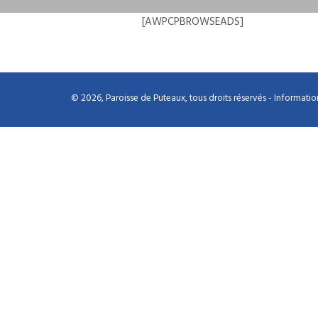
[AWPCPBROWSEADS]
© 2026, Paroisse de Puteaux, tous droits réservés -
Informatio