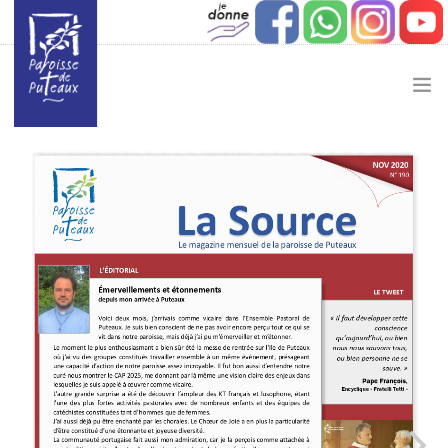
JE SOUHAITE…
ACTUALITÉ
JEUNESSE
ETAPES DE VIE
VIE PAROISSIALE